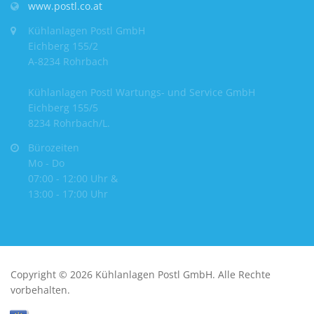
www.postl.co.at
Kühlanlagen Postl GmbH
Eichberg 155/2
A-8234 Rohrbach
Kühlanlagen Postl Wartungs- und Service GmbH
Eichberg 155/5
8234 Rohrbach/L.
Bürozeiten
Mo - Do
07:00 - 12:00 Uhr &
13:00 - 17:00 Uhr
Copyright © 2026 Kühlanlagen Postl GmbH. Alle Rechte
vorbehalten.