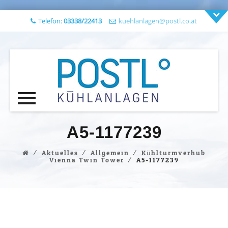
Telefon:
03338/22413
kuehlanlagen@postl.co.at
Skip
to
A5-1177239
content
⁄
Aktuelles
⁄
Allgemein
⁄
Kühlturmverhub
Vienna Twin Tower
⁄
A5-1177239