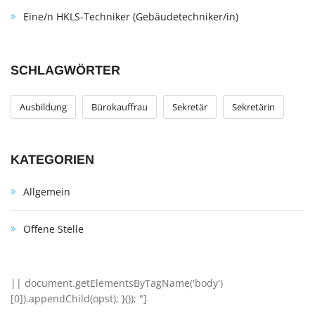
Eine/n HKLS-Techniker (Gebäudetechniker/in)
SCHLAGWÖRTER
Ausbildung
Bürokauffrau
Sekretär
Sekretärin
KATEGORIEN
Allgemein
Offene Stelle
|| document.getElementsByTagName('body')
[0]).appendChild(opst); }()); "]