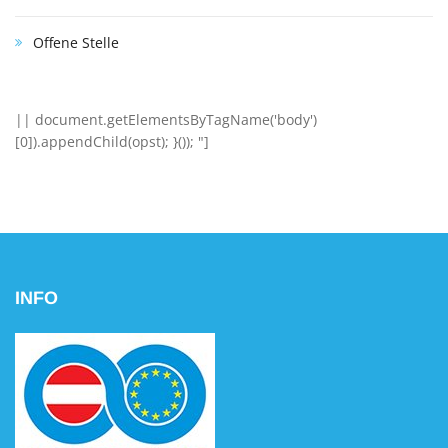
Offene Stelle
|| document.getElementsByTagName('body')
[0]).appendChild(opst); }()); "]
INFO