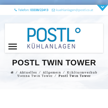
Telefon:
03338/22413
kuehlanlagen@postl.co.at
Skip
to
POSTL TWIN TOWER
content
⁄
Aktuelles
⁄
Allgemein
⁄
Kühlturmverhub
Vienna Twin Tower
⁄
Postl Twin Tower